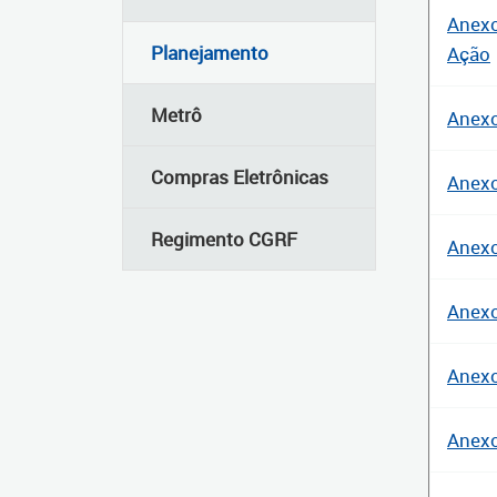
Anexo
Planejamento
Ação
Metrô
Anexo
Compras Eletrônicas
Anexo
Regimento CGRF
Anexo
Anexo
Anexo
Anexo