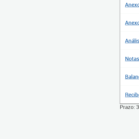
Anexo
Anexo
Análi
Notas
Balan
Recib
Prazo: 