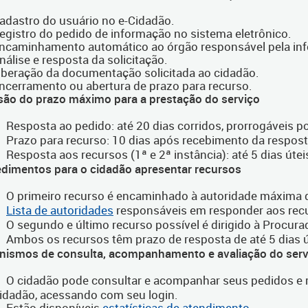
adastro do usuário no e-Cidadão.
egistro do pedido de informação no sistema eletrônico.
ncaminhamento automático ao órgão responsável pela in
nálise e resposta da solicitação.
iberação da documentação solicitada ao cidadão.
ncerramento ou abertura de prazo para recurso.
isão do prazo máximo para a prestação do serviço
Resposta ao pedido: até 20 dias corridos, prorrogáveis po
Prazo para recurso: 10 dias após recebimento da respost
Resposta aos recursos (1ª e 2ª instância): até 5 dias útei
edimentos para o cidadão apresentar recursos
O primeiro recurso é encaminhado à autoridade máxima d
Lista de autoridades
responsáveis em responder aos rec
O segundo e último recurso possível é dirigido à Procurad
Ambos os recursos têm prazo de resposta de até 5 dias ú
nismos de consulta, acompanhamento e avaliação do serv
O cidadão pode consultar e acompanhar seus pedidos e r
idadão, acessando com seu login.
Estão disponíveis
estatísticas de atendimento
.