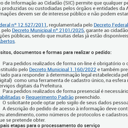
o de Informação ao Cidadão (SIC) permite que qualquer pess
s produzidas ou custodiadas pelos órgãos e entidades da A
rmações devem ser de interesse público e não podem estar 
ederal nº 12.527/2011
, regulamentada pelo
Decreto Federa
, pelo
Decreto Municipal nº 2101/2025
, garante ao cidadão
ções públicas, sendo que muitas delas já estão disponívei
bertos
.
isitos, documentos e formas para realizar o pedido:
Para pedidos realizados de forma on-line é obrigatório o
nstituído pelo
Decreto Municipal 1.160/2022
e também pre
riado para responder à determinação legal estabelecida pe
igital) como uma ferramenta de cadastro único, na esfera 
erviços digitais da Prefeitura.
Para pedidos realizados de forma presencial é necessári
abilitadas
o
Requerimento Padrão
preenchido.
O solicitante pode optar pelo sigilo de seus dados pessoa
A descrição do pedido de acesso à informação deve conter
eu atendimento, como números de protocolos e cadastros,
ue se pretende obter.
cipais etapas para o processamento do serviço