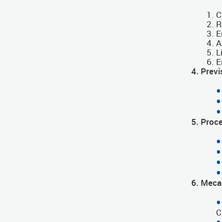
C
R
E
A
L
E
4. Prev
5. Proc
6. Meca
C