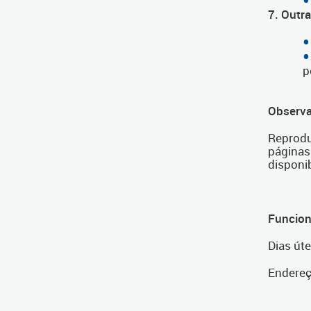
7. Outr
p
Observa
Reprodu
páginas
disponib
Funcio
Dias úte
Endereço