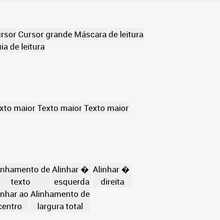
rsor
Cursor grande
Máscara de leitura
ia de leitura
xto maior
Texto maior
Texto maior
inhamento de
Alinhar �
Alinhar �
texto
esquerda
direita
inhar ao
Alinhamento de
centro
largura total