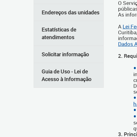
O Serviç
pública
Endereços das unidades
As info
A
Lei F
Estatísticas de
Curitiba
atendimentos
informa
Dados A
Solicitar informação
2. Requ
Guia de Uso - Lei de
i
Acesso à Informação
c
D
s
h
s
q
3. Prin