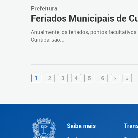
Prefeitura
Feriados Municipais de Cu
Anualmente, os feriados, pontos facultativos 
Curitiba, são...
1
2
3
4
5
6
›
»
Saiba mais
Tran