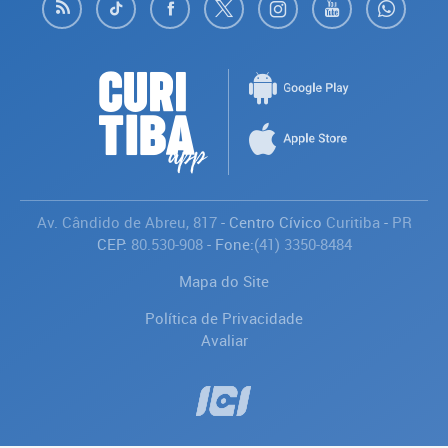
Av. Cândido de Abreu, 817
- Centro Cívico
Curitiba
-
PR
CEP:
80.530-908
- Fone:
(41) 3350-8484
Mapa do Site
Política de Privacidade
Avaliar