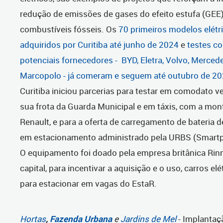
redução de emissões de gases do efeito estufa (GEE
combustíveis fósseis. Os
70 primeiros modelos elétr
adquiridos por Curitiba até junho de 2024
e
testes c
potenciais fornecedores - BYD, Eletra, Volvo, Mercede
Marcopolo - já comeram e seguem até outubro de 2
Curitiba iniciou parcerias para testar em comodato ve
sua frota da Guarda Municipal e em táxis, com a mo
Renault, e para a oferta de carregamento de bateria d
em estacionamento administrado pela URBS (Smartp
O equipamento foi doado pela empresa britânica Rin
capital, para incentivar a aquisição e o uso, carros e
para estacionar em vagas do EstaR.
Hortas
,
Fazenda Urbana
e
Jardins de Mel
- Implantaç