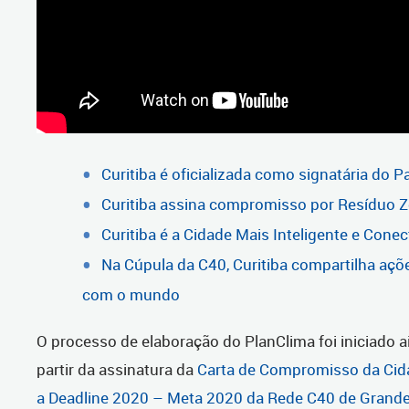
Curitiba é oficializada como signatária do 
Curitiba assina compromisso por Resíduo Z
Curitiba é a Cidade Mais Inteligente e Conec
Na Cúpula da C40, Curitiba compartilha açõ
com o mundo
O processo de elaboração do PlanClima foi iniciado 
partir da assinatura da
Carta de Compromisso da Cid
a Deadline 2020 – Meta 2020 da Rede C40 de Grande