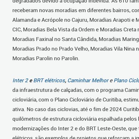
degradados devido à ocupação indevida. As 610 famí
receberam novas moradias em diferentes bairros, c
Alamanda e Acrópole no Cajuru, Moradias Arapoti e M
CIC, Moradias Bela Vista da Ordem e Moradias Creta 
Moradias Faxinal no Santa Cândida, Moradias Maring
Moradias Prado no Prado Velho, Moradias Vila Nina 
Moradias Parolin no Parolin.
Inter 2
e
BRT elétricos
,
Caminhar Melhor
e
Plano Cicl
da infraestrutura de calçadas, com o programa Camin
cicloviária, com o Plano Cicloviário de Curitiba, esti
ativa. No caso das ciclovias, até o fim de 2024 Curiti
quilômetros de estrutura cicloviária espalhada pelos 
modernizações do Inter 2 e do BRT Leste-Oeste, que 
elétricos, são exemplos de projetos que reforçam a i