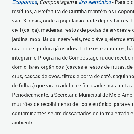
Ecopontos
,
Compostagem
e
lixo eletrônico
- Para o 
resíduos, a Prefeitura de Curitiba mantém os Ecopon
são13 locais, onde a população pode depositar resí
civil (caliça), madeiras, restos de podas de árvores e
jardins; mobiliários inservíveis, recicláveis, eletroelet
cozinha e gordura já usados. Entre os ecopontos, há
integram o Programa de Compostagem, que recebem
domiciliares orgânicos (cascas e restos de frutas, d
crus, cascas de ovos, filtros e borra de café, saquinh
de folhas) que viram adubo e são usados nas hortas 
Periodicamente, a Secretaria Municipal de Meio Ambi
mutirões de recolhimento de lixo eletrônico, para evi
contaminantes sejam descartados de forma errada e 
ambiente.