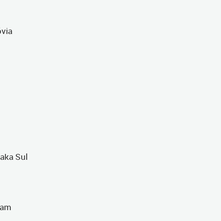
óvia
aka Sul
dam