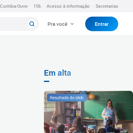
Curitiba-Ouve
156
Acesso à informação
Secretarias
Pra você
Entrar
Em alta
Resultado do Ideb