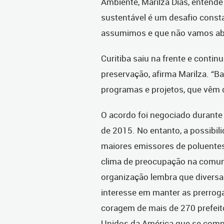
Ambiente, Marilza Dias, entend
sustentável é um desafio cons
assumimos e que não vamos aba
Curitiba saiu na frente e conti
preservação, afirma Marilza. “B
programas e projetos, que vêm 
O acordo foi negociado durante
de 2015. No entanto, a possibi
maiores emissores de poluentes
clima de preocupação na comuni
organização lembra que divers
interesse em manter as prerroga
coragem de mais de 270 prefeit
Unidos da América que se com