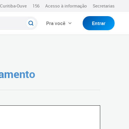
Curitiba-Ouve
156
Acesso à informação
Secretarias
Pra você
Entrar
çamento