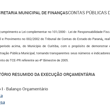
CONTAS PÚBLICAS D
RETARIA MUNICIPAL DE FINANÇAS
rimento a Lei complementar no 101/2000 - Lei de Responsabilidade Fiscal, 
l e Provimento no 002/2002 do Tribunal de Contas do Estado do Paraná¡, real
período acima, do Município de Curitiba, com o propósito de demonstrar
tração Pública Municipal, tornando transparentes seus números e indicadore
nto do TCE-PR referente ao 4º Bimestre de 2005.
TÓRIO RESUMIDO DA EXECUÇÃO ORÇAMENTÁRIA
 I
- Balanço Orçamentário
ta
esa