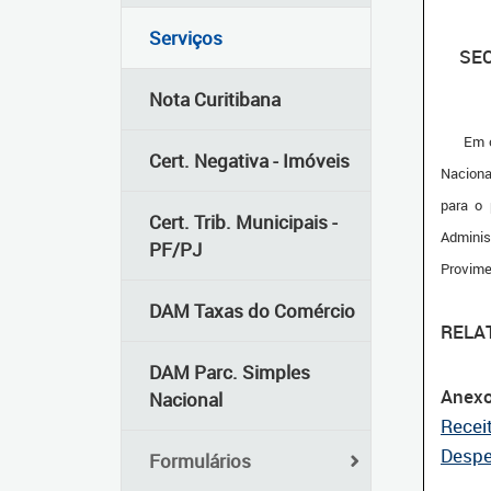
Serviços
SEC
Nota Curitibana
Em cump
Cert. Negativa - Imóveis
Naciona
para o 
Cert. Trib. Municipais -
Adminis
PF/PJ
Provime
DAM Taxas do Comércio
RELA
DAM Parc. Simples
Anexo
Nacional
Recei
Desp
Formulários