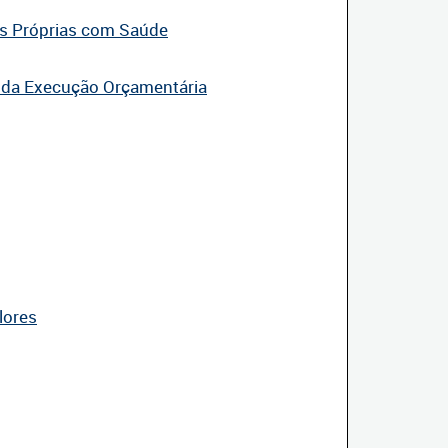
as Próprias com Saúde
o da Execução Orçamentária
lores