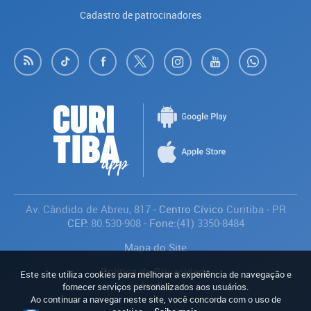
Cadastro de patrocinadores
Av. Cândido de Abreu, 817
- Centro Cívico
Curitiba
-
PR
CEP:
80.530-908
- Fone:
(41) 3350-8484
Mapa do Site
Política de Privacidade
Este site utiliza cookies para melhorar a experiência de navegação e
Avaliar
fornecer serviços personalizados aos usuários.
Ao continuar a navegar neste site, você concorda com o uso de