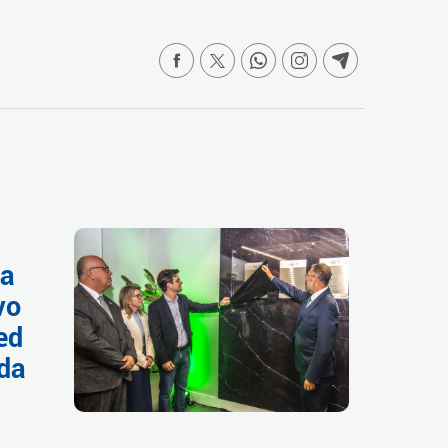
da
vo
ed
 da