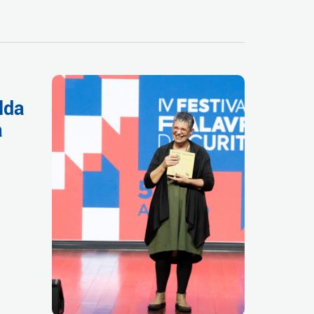
lda
a