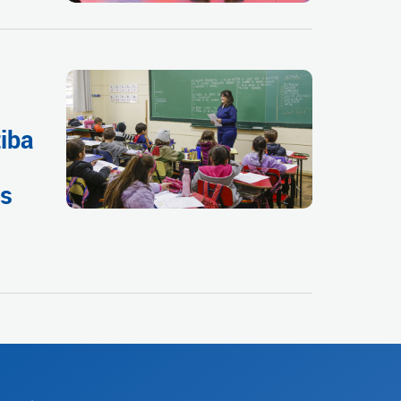
tiba
as