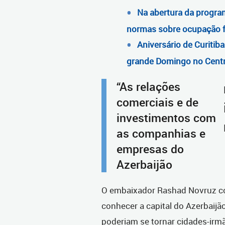
Na abertura da progra
normas sobre ocupação f
Aniversário de Curitib
grande Domingo no Cent
“As relações
comerciais e de
investimentos com
as companhias e
empresas do
Azerbaijão
O embaixador Rashad Novruz co
conhecer a capital do Azerbaijã
poderiam se tornar cidades-irmã