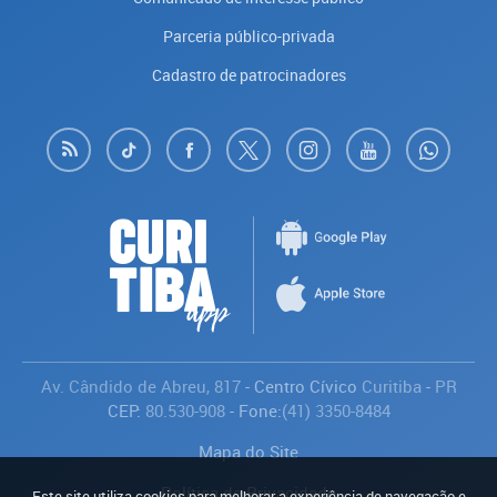
Parceria público-privada
Cadastro de patrocinadores
Av. Cândido de Abreu, 817
- Centro Cívico
Curitiba
-
PR
CEP:
80.530-908
- Fone:
(41) 3350-8484
Mapa do Site
Política de Privacidade
Este site utiliza cookies para melhorar a experiência de navegação e