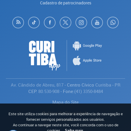
Cadastro de patrocinadores
Av. Cândido de Abreu, 817
- Centro Cívico
Curitiba
-
PR
CEP:
80.530-908
- Fone:
(41) 3350-8484
Mapa do Site
Política de Privacidade
Este site utiliza cookies para melhorar a experiência de navegação e
Avaliar
fornecer serviços personalizados aos usuários.
Ao continuar a navegar neste site, você concorda com o uso de
cookies.
Saiba mais
.