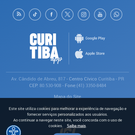
Av. Cândido de Abreu, 817
- Centro Cívico
Curitiba
-
PR
CEP:
80.530-908
- Fone:
(41) 3350-8484
Mapa do Site
Política de Privacidade
Este site utiliza cookies para melhorar a experiência de navegação e
Avaliar
fornecer serviços personalizados aos usuários.
Ao continuar a navegar neste site, você concorda com o uso de
cookies.
Saiba mais
.