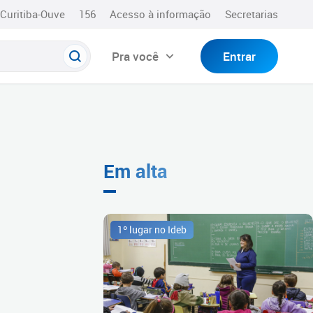
Curitiba-Ouve
156
Acesso à informação
Secretarias
Pra você
Entrar
Em alta
1º lugar no Ideb