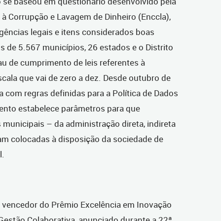
o se baseou em questionário desenvolvido pela
 à Corrupção e Lavagem de Dinheiro (Enccla),
igências legais e itens considerados boas
s de 5.567 municípios, 26 estados e o Distrito
au de cumprimento de leis referentes à
cala que vai de zero a dez.
Desde outubro de
a com regras definidas para a Política de Dados
ento estabelece parâmetros para que
municipais – da administração direta, indireta
jam colocadas à disposição da sociedade de
l.
 o vencedor do Prêmio Excelência em Inovação
Gestão Colaborativa, anunciado durante a 22ª