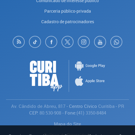
Comunicado de interesse público
Parceria público-privada
Cadastro de patrocinadores
Av. Cândido de Abreu, 817
- Centro Cívico
Curitiba
-
PR
CEP:
80.530-908
- Fone:
(41) 3350-8484
Mapa do Site