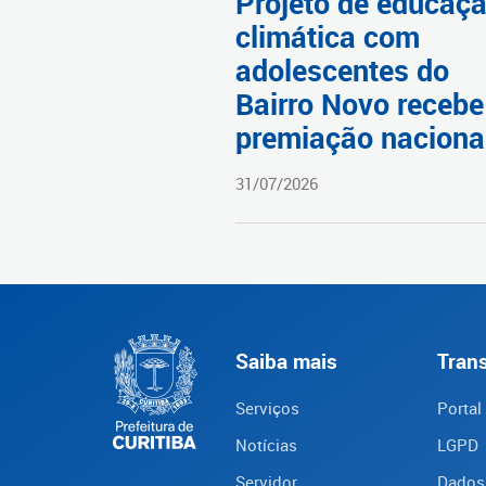
Projeto de educaç
climática com
adolescentes do
Bairro Novo recebe
premiação naciona
31/07/2026
Saiba mais
Tran
Serviços
Portal
Notícias
LGPD
Servidor
Dados