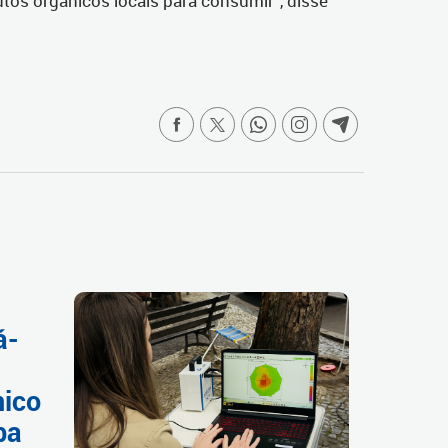
os orgânicos locais para consumir”, disse
á-
nico
ba