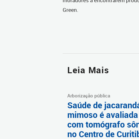
moradores a encontrarem produt
Green.
Leia Mais
Arborização pública
Saúde de jacarand
mimoso é avaliada
com tomógrafo sô
no Centro de Curiti