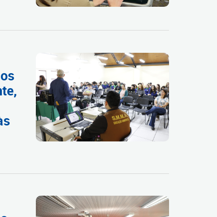
dos
te,
às