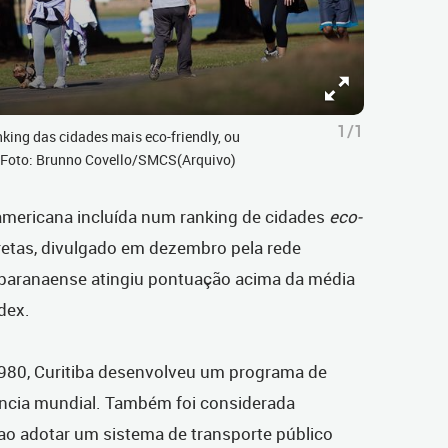
1/1
king das cidades mais eco-friendly, ou
 Foto: Brunno Covello/SMCS(Arquivo)
o-americana incluída num ranking de cidades
eco-
retas, divulgado em dezembro pela rede
l paranaense atingiu pontuação acima da média
dex.
980, Curitiba desenvolveu um programa de
ência mundial. Também foi considerada
ao adotar um sistema de transporte público