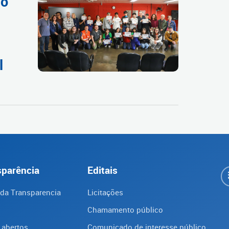
ão
l
sparência
Editais
 da Transparencia
Licitações
Chamamento público
 abertos
Comunicado de interesse público