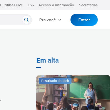
Curitiba-Ouve
156
Acesso à informação
Secretarias
Pra você
Entrar
Em alta
Resultado do Ideb
o