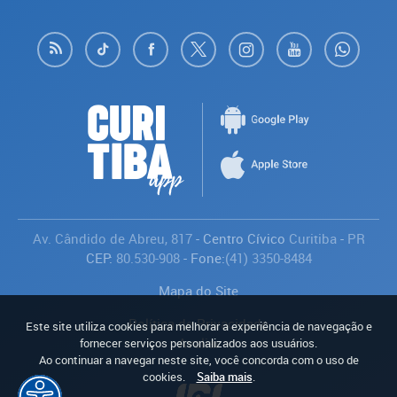
Av. Cândido de Abreu, 817
- Centro Cívico
Curitiba
-
PR
CEP:
80.530-908
- Fone:
(41) 3350-8484
Mapa do Site
Política de Privacidade
Este site utiliza cookies para melhorar a experiência de navegação e
Avaliar
fornecer serviços personalizados aos usuários.
Ao continuar a navegar neste site, você concorda com o uso de
cookies.
Saiba mais
.