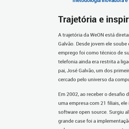
metodologia inovadora e
Trajetória e inspi
A trajetória da WeON está direta
Galvão. Desde jovem ele soube q
emprego foi como técnico de s
telefonia ainda era restrita a lig
pai, José Galvão, um dos primei
cercado pelo universo da comp
Em 2002, ao receber o desafio 
uma empresa com 21 filiais, el
software open source. Surgiu al
grande case foi a implementação