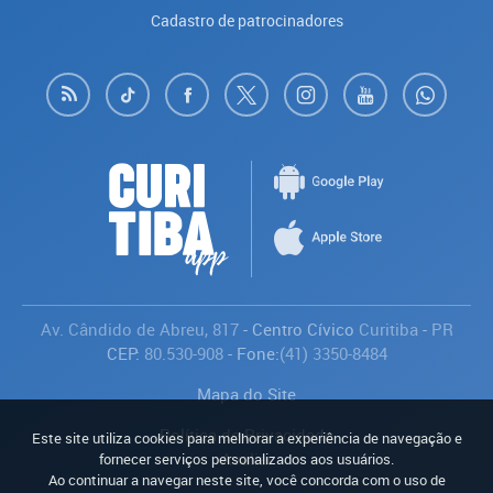
Cadastro de patrocinadores
Av. Cândido de Abreu, 817
- Centro Cívico
Curitiba
-
PR
CEP:
80.530-908
- Fone:
(41) 3350-8484
Mapa do Site
Política de Privacidade
Este site utiliza cookies para melhorar a experiência de navegação e
Avaliar
fornecer serviços personalizados aos usuários.
Ao continuar a navegar neste site, você concorda com o uso de