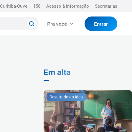
Curitiba-Ouve
156
Acesso à informação
Secretarias
Pra você
Entrar
Em alta
Resultado do Ideb