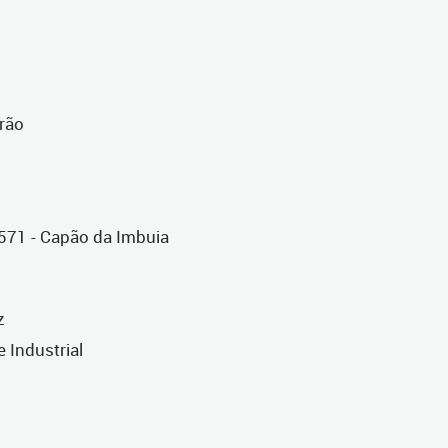
irão
.571 - Capão da Imbuia
z
 Industrial