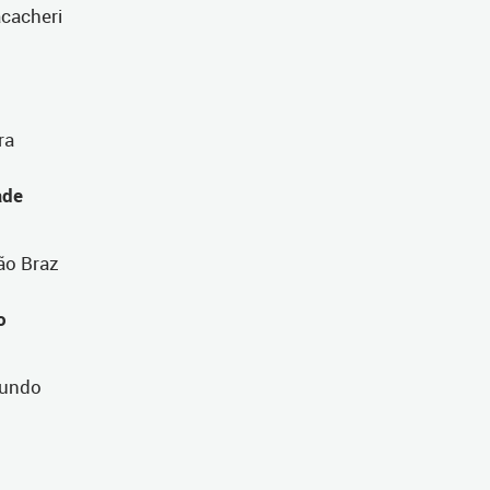
acacheri
ra
ade
ão Braz
o
Mundo