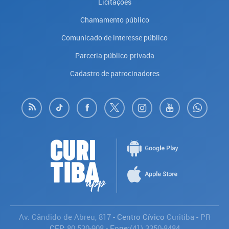
Licitações
Chamamento público
Comunicado de interesse público
Parceria público-privada
Cadastro de patrocinadores
Av. Cândido de Abreu, 817
- Centro Cívico
Curitiba
-
PR
CEP:
80.530-908
- Fone:
(41) 3350-8484