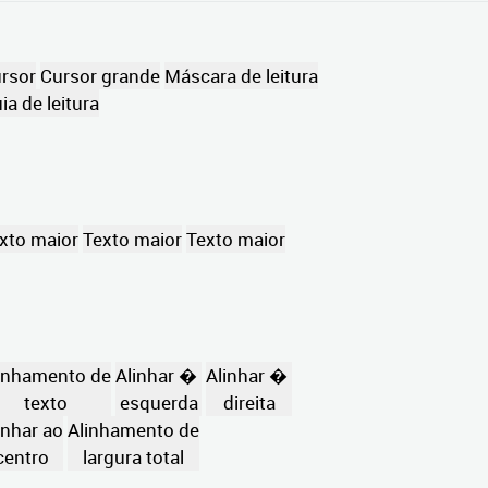
rsor
Cursor grande
Máscara de leitura
ia de leitura
xto maior
Texto maior
Texto maior
inhamento de
Alinhar �
Alinhar �
texto
esquerda
direita
inhar ao
Alinhamento de
centro
largura total