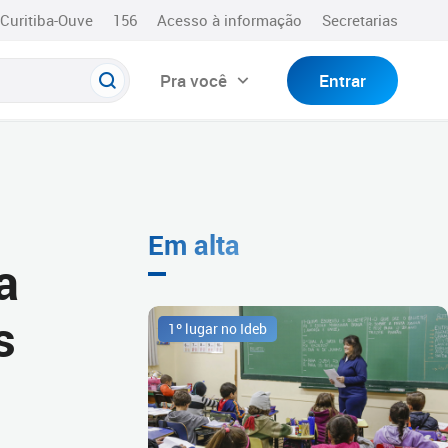
Curitiba-Ouve
156
Acesso à informação
Secretarias
Pra você
Entrar
Em alta
a
s
1º lugar no Ideb