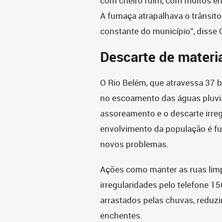
com cheiro ruim, com muitos en
A fumaça atrapalhava o trânsito
constante do município”, disse O
Descarte de materi
O Rio Belém, que atravessa 37 
no escoamento das águas pluvia
assoreamento e o descarte irregu
envolvimento da população é fun
novos problemas.
Ações como manter as ruas limp
irregularidades pelo telefone 1
arrastados pelas chuvas, reduzi
enchentes.