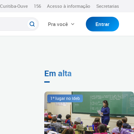
Curitiba-Ouve
156
Acesso à informação
Secretarias
Pra você
Entrar
Em alta
1º lugar no Ideb