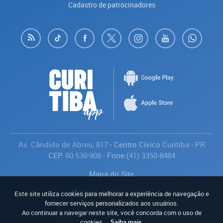
Cadastro de patrocinadores
Av. Cândido de Abreu, 817
- Centro Cívico
Curitiba
-
PR
CEP:
80.530-908
- Fone:
(41) 3350-8484
Mapa do Site
Política de Privacidade
Este site utiliza cookies para melhorar a experiência de navegação e
Avaliar
fornecer serviços personalizados aos usuários.
Ao continuar a navegar neste site, você concorda com o uso de
cookies.
Saiba mais
.