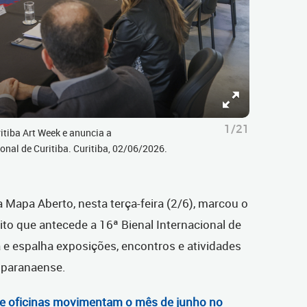
1/21
itiba Art Week e anuncia a
onal de Curitiba. Curitiba, 02/06/2026.
a Mapa Aberto, nesta terça-feira (2/6), marcou o
cuito que antecede a 16ª Bienal Internacional de
 e espalha exposições, encontros e atividades
l paranaense.
o e oficinas movimentam o mês de junho no