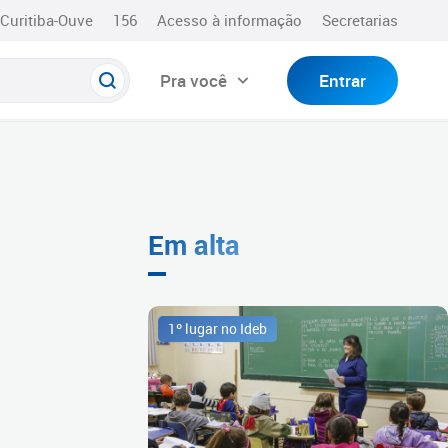
Curitiba-Ouve
156
Acesso à informação
Secretarias
Pra você
Entrar
Em alta
1º lugar no Ideb