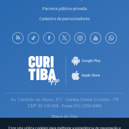
Parceria público-privada
Cadastro de patrocinadores
Av. Cândido de Abreu, 817
- Centro Cívico
Curitiba
-
PR
CEP:
80.530-908
- Fone:
(41) 3350-8484
Mapa do Site
Política de Privacidade
Este site utiliza cookies para melhorar a experiência de navegação e