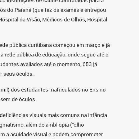
co instituições de saúde contratadas para a
lhos do Paraná (que fez os exames e entregou
 Hospital da Visão, Médicos de Olhos, Hospital
rede pública curitibana começou em março e já
a rede pública de educação, onde segue até o
tudantes avaliados até o momento, 653 já
r seus óculos.
 mil) dos estudantes matriculados no Ensino
isem de óculos.
 deficiências visuais mais comuns na infância
igmatismo, além de ambliopia (“olho
zem a acuidade visual e podem comprometer