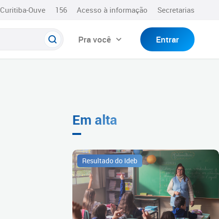
Curitiba-Ouve
156
Acesso à informação
Secretarias
Pra você
Entrar
Em alta
Resultado do Ideb