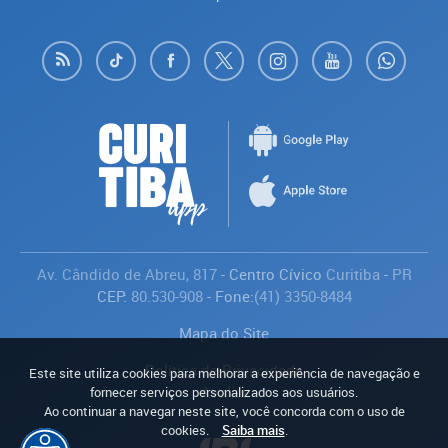
Av. Cândido de Abreu, 817
- Centro Cívico
Curitiba
-
PR
CEP:
80.530-908
- Fone:
(41) 3350-8484
Mapa do Site
Política de Privacidade
Este site utiliza cookies para melhorar a experiência de navegação e
Avaliar
fornecer serviços personalizados aos usuários.
Ao continuar a navegar neste site, você concorda com o uso de
cookies.
Saiba mais
.