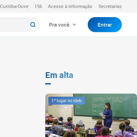
Curitiba-Ouve
156
Acesso à informação
Secretarias
Pra você
Entrar
Em alta
1º lugar no Ideb