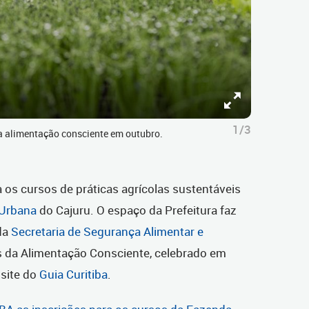
1/3
a alimentação consciente em outubro.
a os cursos de práticas agrícolas sustentáveis
Urbana
do Cajuru. O espaço da Prefeitura faz
da
Secretaria de Segurança Alimentar e
 da Alimentação Consciente, celebrado em
 site do
Guia Curitiba
.