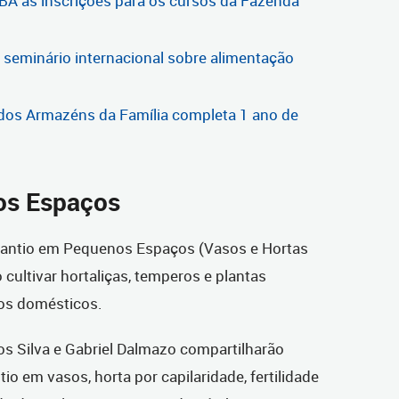
A as inscrições para os cursos da Fazenda
 seminário internacional sobre alimentação
os Armazéns da Família completa 1 ano de
os Espaços
Plantio em Pequenos Espaços (Vasos e Hortas
cultivar hortaliças, temperos e plantas
os domésticos.
os Silva e Gabriel Dalmazo compartilharão
o em vasos, horta por capilaridade, fertilidade