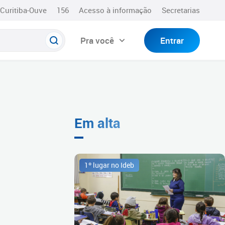
Curitiba-Ouve
156
Acesso à informação
Secretarias
Pra você
Entrar
Em alta
1º lugar no Ideb