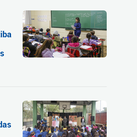
tiba
as
das
s