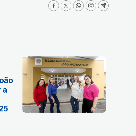
João
 a
025