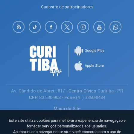
Cadastro de patrocinadores
Av. Cândido de Abreu, 817
- Centro Cívico
Curitiba
-
PR
CEP:
80.530-908
- Fone:
(41) 3350-8484
Mapa do Site
Política de Privacidade
Este site utiliza cookies para melhorar a experiência de navegação e
Avaliar
fornecer serviços personalizados aos usuários.
Ao continuar a navegar neste site, você concorda com o uso de