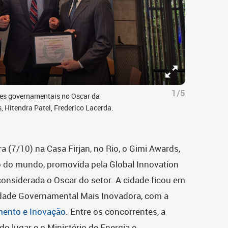
1/5
ções governamentais no Oscar da
 Hitendra Patel, Frederico Lacerda.
ra (7/10) na Casa Firjan, no Rio, o Gimi Awards,
o do mundo, promovida pela Global Innovation
onsiderada o Oscar do setor. A cidade ficou em
tidade Governamental Mais Inovadora, com a
mento e Inovação
. Entre os concorrentes, a
o lugar e o Ministério de Energia e