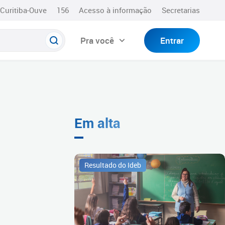
Curitiba-Ouve
156
Acesso à informação
Secretarias
Pra você
Entrar
Em alta
Resultado do Ideb