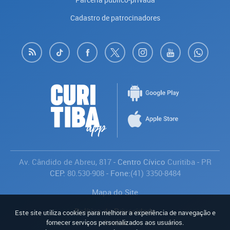
Cadastro de patrocinadores
Av. Cândido de Abreu, 817
- Centro Cívico
Curitiba
-
PR
CEP:
80.530-908
- Fone:
(41) 3350-8484
Mapa do Site
Política de Privacidade
Este site utiliza cookies para melhorar a experiência de navegação e
Avaliar
fornecer serviços personalizados aos usuários.