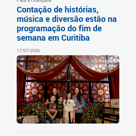
Para a criançada
Contação de histórias,
música e diversão estão na
programação do fim de
semana em Curitiba
17/07/2026