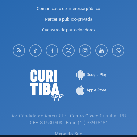
Comunicado de interesse público
Parceria público-privada
Cadastro de patrocinadores
Av. Cândido de Abreu, 817
- Centro Cívico
Curitiba
-
PR
CEP:
80.530-908
- Fone:
(41) 3350-8484
Mapa do Site