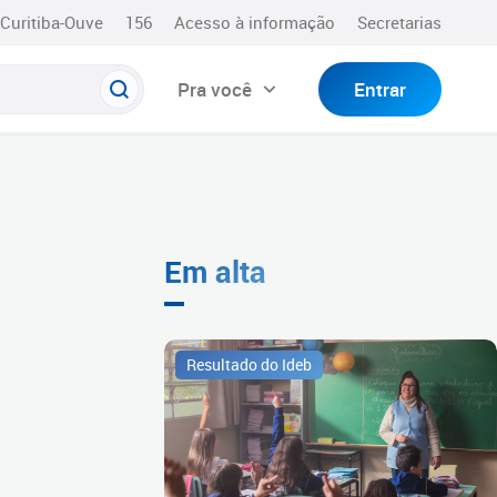
Curitiba-Ouve
156
Acesso à informação
Secretarias
Pra você
Entrar
Em alta
Resultado do Ideb