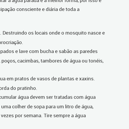
itar a água parada é a melhor forma, por isso é
ipação consciente e diária de toda a
. Destruindo os locais onde o mosquito nasce e
procriação.
pados e lave com bucha e sabão as paredes
, poços, cacimbas, tambores de água ou tonéis,
ua em pratos de vasos de plantas e xaxins.
borda do pratinho.
cumular água devem ser tratadas com água
 uma colher de sopa para um litro de água,
 vezes por semana. Tire sempre a água