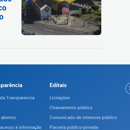
co
o
sparência
Editais
 da Transparencia
Licitações
Chamamento público
 abertos
Comunicado de interesse público
 acesso à informação
Parceria público-privada