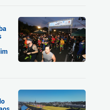
iba
s
fim
do
aos