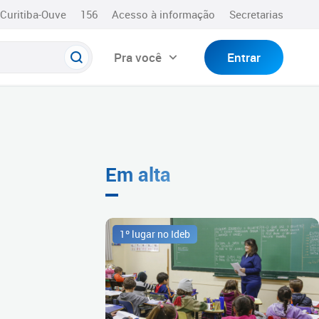
Curitiba-Ouve
156
Acesso à informação
Secretarias
Pra você
Entrar
Em alta
1º lugar no Ideb