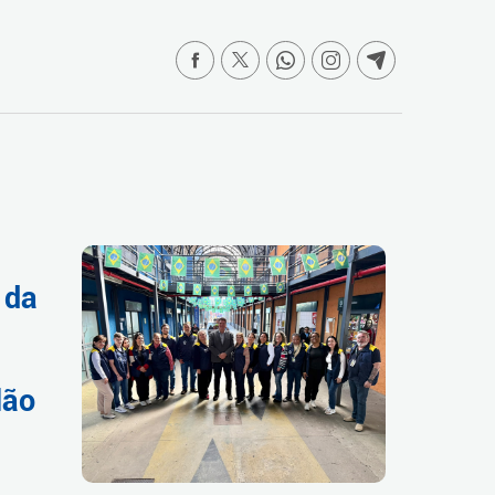
 da
lão