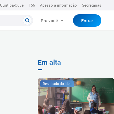
Curitiba-Ouve
156
Acesso à informação
Secretarias
Pra você
Entrar
Em alta
Resultado do Ideb