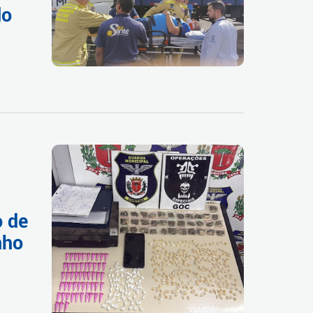
do
o de
nho