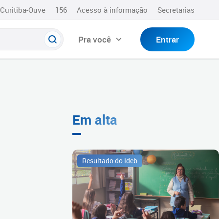
Curitiba-Ouve
156
Acesso à informação
Secretarias
Pra você
Entrar
Em alta
Resultado do Ideb