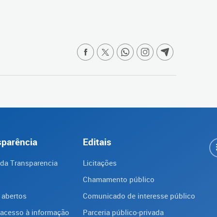
sparência
Editais
 da Transparencia
Licitações
Chamamento público
 abertos
Comunicado de interesse público
 acesso à informação
Parceria público-privada