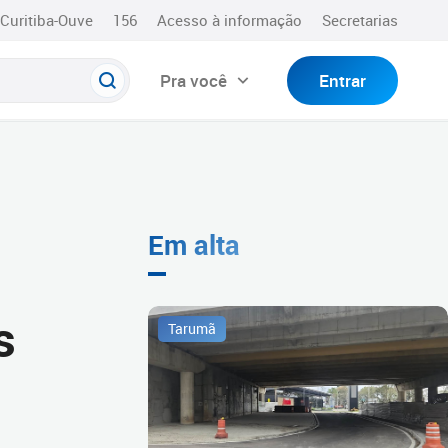
Curitiba-Ouve
156
Acesso à informação
Secretarias
Pra você
Entrar
Em alta
s
Tarumã