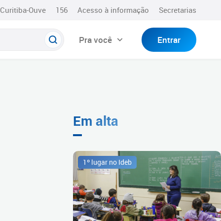
Curitiba-Ouve
156
Acesso à informação
Secretarias
Pra você
Entrar
Em alta
1º lugar no Ideb