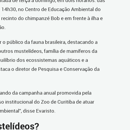
tada de terça a domingo, em dois horários: das
 14h30, no Centro de Educação Ambiental do
o recinto do chimpanzé Bob e em frente à ilha e
ião.
o público da fauna brasileira, destacando a
outros mustelídeos, família de mamíferos da
uilíbrio dos ecossistemas aquáticos e a
taca o diretor de Pesquisa e Conservação da
pando da campanha anual promovida pela
institucional do Zoo de Curitiba de atuar
biental”, disse Evaristo.
telídeos?