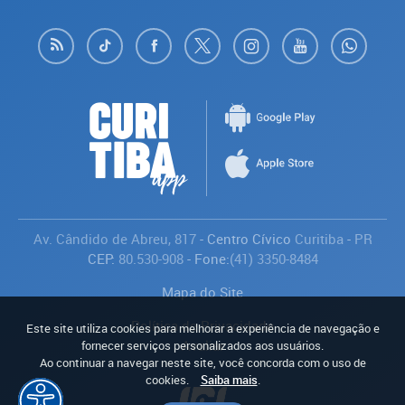
Av. Cândido de Abreu, 817
- Centro Cívico
Curitiba
-
PR
CEP:
80.530-908
- Fone:
(41) 3350-8484
Mapa do Site
Política de Privacidade
Este site utiliza cookies para melhorar a experiência de navegação e
Avaliar
fornecer serviços personalizados aos usuários.
Ao continuar a navegar neste site, você concorda com o uso de
cookies.
Saiba mais
.