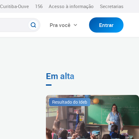
Curitiba-Ouve
156
Acesso à informação
Secretarias
Pra você
Entrar
Em alta
Resultado do Ideb