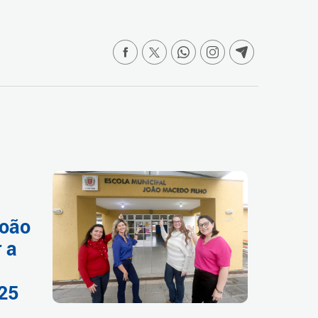
João
 a
025