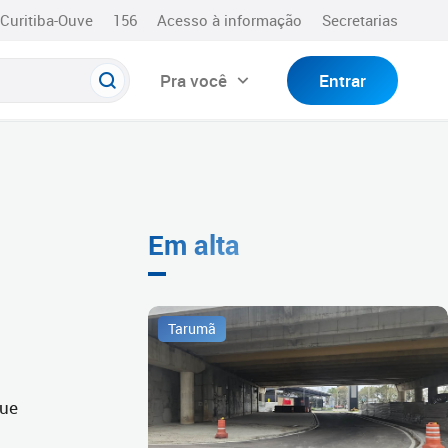
Curitiba-Ouve
156
Acesso à informação
Secretarias
Pra você
Entrar
Em alta
Tarumã
que