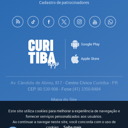
Cadastro de patrocinadores
Av. Cândido de Abreu, 817
- Centro Cívico
Curitiba
-
PR
CEP:
80.530-908
- Fone:
(41) 3350-8484
Mapa do Site
Política de Privacidade
Este site utiliza cookies para melhorar a experiência de navegação e
Avaliar
fornecer serviços personalizados aos usuários.
Ao continuar a navegar neste site, você concorda com o uso de
cookies.
Saiba mais
.