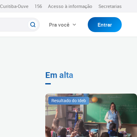
Curitiba-Ouve
156
Acesso à informação
Secretarias
Pra você
Entrar
Em alta
Resultado do Ideb