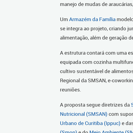
manejo de mudas de araucárias, 
Um
Armazém da Família
modelo,
se integra ao projeto, criando 
alimentação, além de geração de
A estrutura contará com uma es
equipada com cozinha multifun
cultivo sustentável de alimento
Regional da SMSAN, e-coworking
reuniões.
A proposta segue diretrizes da
Nutricional (SMSAN)
com supor
Urbano de Curitiba (Ippuc)
e das
(Smop)
e do
Meio Ambiente (