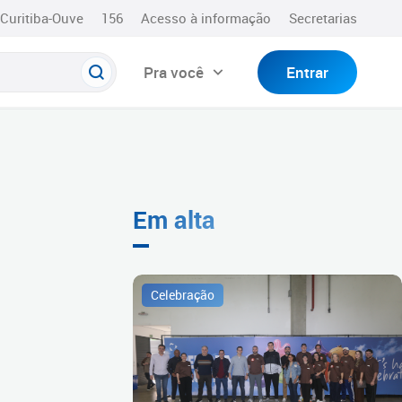
Curitiba-Ouve
156
Acesso à informação
Secretarias
Pra você
Entrar
Em alta
Celebração