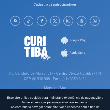
Cadastro de patrocinadores
Av. Cândido de Abreu, 817
- Centro Cívico
Curitiba
-
PR
CEP:
80.530-908
- Fone:
(41) 3350-8484
Mapa do Site
Política de Privacidade
Este site utiliza cookies para melhorar a experiência de navegação e
Avaliar
fornecer serviços personalizados aos usuários.
Ao continuar a navegar neste site, você concorda com o uso de