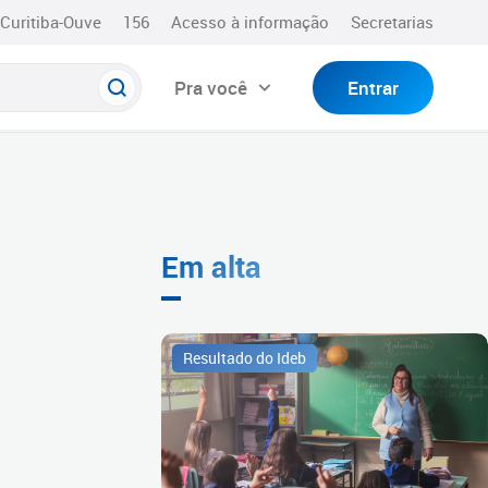
Curitiba-Ouve
156
Acesso à informação
Secretarias
Pra você
Entrar
Em alta
Resultado do Ideb