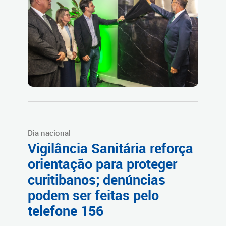
Dia nacional
Vigilância Sanitária reforça
orientação para proteger
curitibanos; denúncias
podem ser feitas pelo
telefone 156