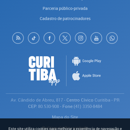
Parceria público-privada
Cadastro de patrocinadores
Av. Cândido de Abreu, 817
- Centro Cívico
Curitiba
-
PR
CEP:
80.530-908
- Fone:
(41) 3350-8484
Mapa do Site
Política de Privacidade
Este site utiliza cookies para melhorar a experiência de navegação e